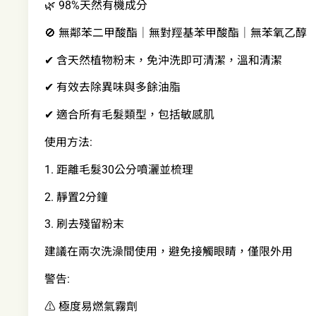
🌿 98%天然有機成分
🚫 無鄰苯二甲酸酯｜無對羥基苯甲酸酯｜無苯氧乙醇
✔ 含天然植物粉末，免沖洗即可清潔，溫和清潔
✔ 有效去除異味與多餘油脂
✔ 適合所有毛髮類型，包括敏感肌
使用方法:
1. 距離毛髮30公分噴灑並梳理
2. 靜置2分鐘
3. 刷去殘留粉末
建議在兩次洗澡間使用，避免接觸眼睛，僅限外用
警告:
⚠️ 極度易燃氣霧劑