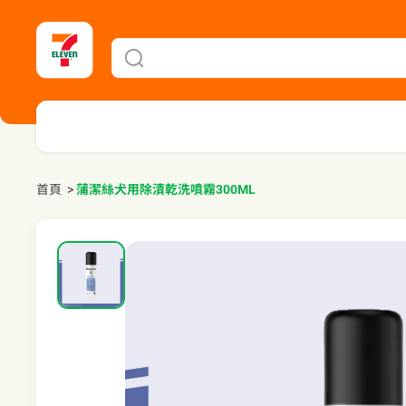
首頁
>
蒲潔絲犬用除漬乾洗噴霧300ML