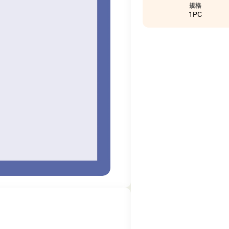
規格
1PC