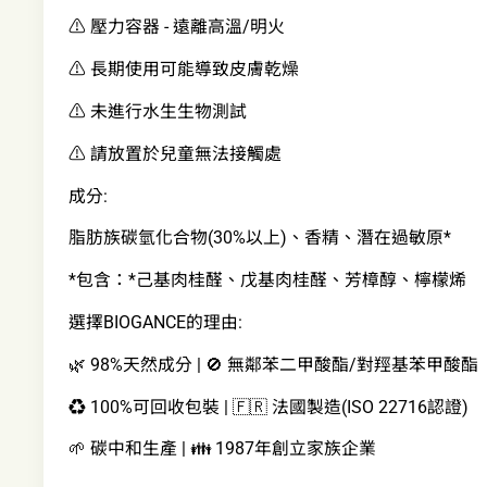
⚠️ 壓力容器 - 遠離高溫/明火
⚠️ 長期使用可能導致皮膚乾燥
⚠️ 未進行水生生物測試
⚠️ 請放置於兒童無法接觸處
成分:
脂肪族碳氫化合物(30%以上)、香精、潛在過敏原*
*包含：*己基肉桂醛、戊基肉桂醛、芳樟醇、檸檬烯
選擇BIOGANCE的理由:
🌿 98%天然成分 | 🚫 無鄰苯二甲酸酯/對羥基苯甲酸酯
♻️ 100%可回收包裝 | 🇫🇷 法國製造(ISO 22716認證)
🌱 碳中和生產 | 👪 1987年創立家族企業