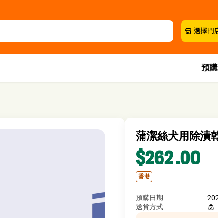
選擇門
預購
蒲潔絲犬用除漬乾
$262
.00
香港
預購日期
20
送貨方式