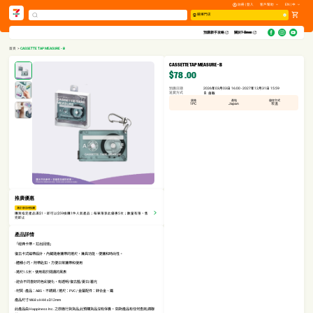
註冊 | 登入
客戶幫助
EN | 中
選擇門店
預購新手攻略​
關於7-Eleven
首頁
>
CASSETTE TAP MEASURE - B
CASSETTE TAP MEASURE - B
$78
.00
預購日期
2026年03月03日 16:00 - 2027年12月31日 15:59
送貨方式
自取
規格
產地
儲存方式
1PC
Japan
常溫
推廣優惠
滿$1享$59換購
購買指定產品滿$1，即可以$59換購1件人氣產品；每單限享此優惠5次；數量有限，售
完即止
產品詳情
「經典卡帶，拉出回憶」
復古卡式磁帶設計，內藏隨身攜帶的捲尺，兼具功能、便攜和時尚性。
- 體積小巧，附帶匙扣，方便日常攜帶和使用
- 捲尺1.5米，使用易於閱讀的黑表
- 迎合不同喜好的色彩變化，有透明/復古藍/夏日/暮光
- 材質 - 產品：ABS、不銹鋼 / 捲尺：PVC / 金屬配件：鋅合金、鐵
產品尺寸:W68 x H44 x D12mm
此產品由 Happiness Inc. 之原廠行貨貨品,此預購貨品沒有保養。 如對產品有任何查詢,請聯