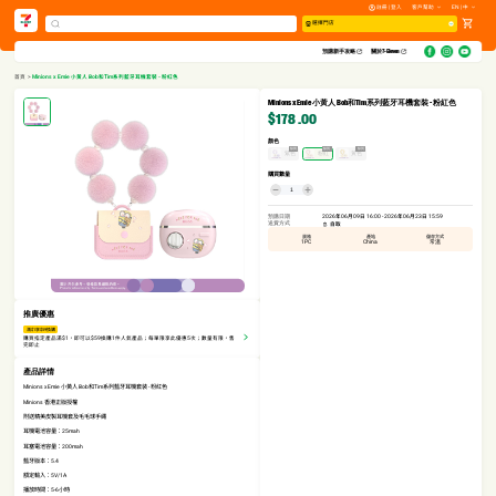
註冊 | 登入
客戶幫助
EN | 中
選擇門店
預購新手攻略​
關於7-Eleven
首頁
>
Minions x Emie 小黃人 Bob和Tim系列藍牙耳機套裝 - 粉紅色
Minions x Emie 小黃人 Bob和Tim系列藍牙耳機套裝 - 粉紅色
$178
.00
顏色
缺貨
缺貨
缺貨
紫色
粉紅
黃色
購買數量
預購日期
2026年06月09日 16:00 - 2026年06月23日 15:59
送貨方式
自取
規格
產地
儲存方式
1PC
China
常溫
推廣優惠
滿$1享$59換購
購買指定產品滿$1，即可以$59換購1件人氣產品；每單限享此優惠5次；數量有限，售
完即止
產品詳情
Minions x Emie 小黃人 Bob和Tim系列藍牙耳機套装 - 粉紅色
Minions 香港正版授權
附送精美皮製耳機套及毛毛球手繩
耳機電池容量：25mah
耳塞電池容量：200mah
藍牙版本：5.4
額定輸入：5V/1A
播放時間：5-6小時