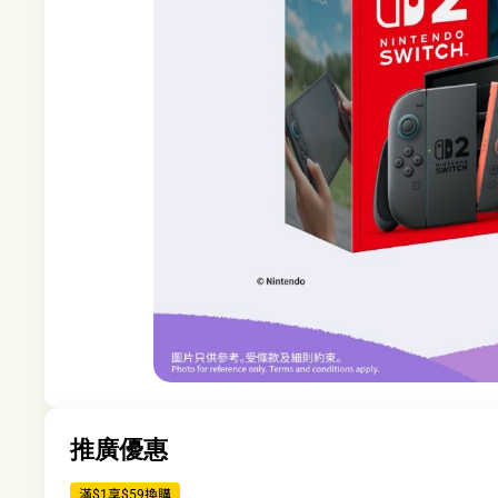
推廣優惠
滿$1享$59換購