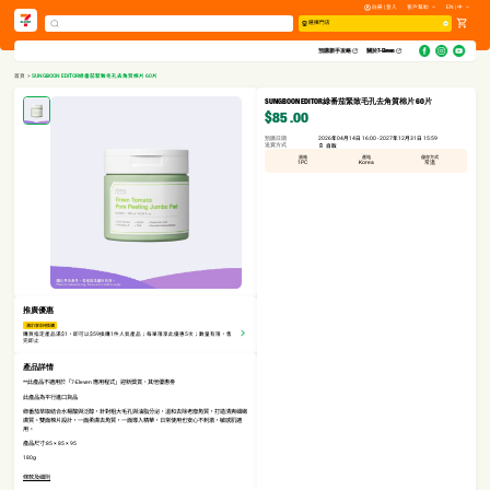
註冊 | 登入
客戶幫助
EN | 中
選擇門店
預購新手攻略​
關於7-Eleven
首頁
>
SUNGBOON EDITOR綠番茄緊致毛孔去角質棉片 60片
SUNGBOON EDITOR綠番茄緊致毛孔去角質棉片 60片
$85
.00
預購日期
2026年04月14日 16:00 - 2027年12月31日 15:59
送貨方式
自取
規格
產地
儲存方式
1PC
Korea
常溫
推廣優惠
滿$1享$59換購
購買指定產品滿$1，即可以$59換購1件人氣產品；每單限享此優惠5次；數量有限，售
完即止
產品詳情
**此產品不適用於「7-Eleven 應用程式」迎新獎賞、其他優惠劵
此產品為平行進口貨品
綠番茄萃取結合水楊酸與泛醇，針對粗大毛孔與油脂分泌，溫和去除老廢角質，打造清爽細緻
膚質。雙面棉片設計，一面柔膚去角質，一面導入精華，日常使用也安心不刺激，敏感肌適
用。
產品尺寸:85 × 85 × 95
180g
條款及細則