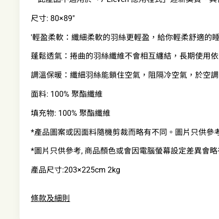
尺寸: 80×89"
'輕盈柔軟：纖細柔軟的羽絲更輕盈，給你輕柔舒適的
蓬鬆透氣：捲曲的羽絲纖維不會相互纏結，長期使用依
調溫保暖：纖細羽絲能鎖住空氣，阻隔冷空氣，於空調
面料: 100% 聚酯纖維
填充物: 100% 聚酯纖維
*產品圖案或因面料隨機剪裁而略有不同。圖片只供參
*圖片只供參考, 商品顏色或會因電腦螢幕設定差異會略
產品尺寸:203×225cm 2kg
條款及細則