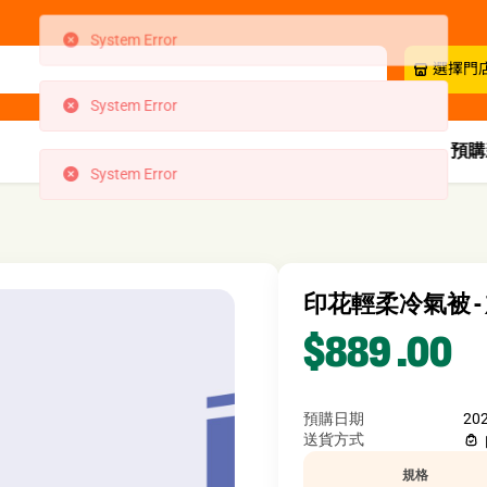
System Error
選擇門
System Error
預購
印花輕柔冷氣被 - 加大
$889
.00
預購日期
20
送貨方式
規格