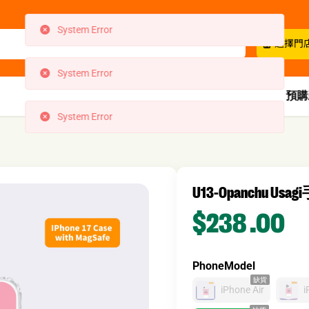
System Error
選擇門
System Error
預購
U13-Opanchu Usag
$238
.00
PhoneModel
缺貨
iPhone Air
i