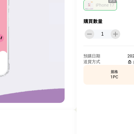
缺貨
iPhone 17
購買數量
預購日期
20
送貨方式
規格
1PC