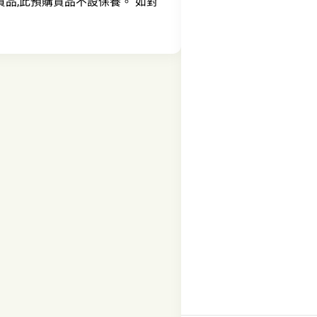
之原廠行貨貨品,此預購貨品不設保養。 如對