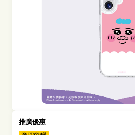
推廣優惠
滿$1享$59換購