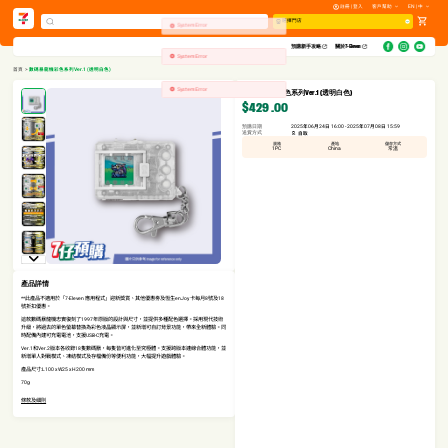
註冊 | 登入
客戶幫助
EN | 中
System Error
選擇門店
System Error
預購新手攻略​
關於7-Eleven
System Error
首頁
>
數碼暴龍機彩色系列Ver.1 (透明白色)
數碼暴龍機彩色系列Ver.1 (透明白色)
$429
.00
預購日期
2025年06月24日 16:00 - 2025年07月08日 15:59
送貨方式
自取
規格
產地
儲存方式
1PC
China
常溫
產品詳情
**此產品不適用於「7-Eleven 應用程式」迎新獎賞、其他優惠劵及恆生enJoy 卡每月8號及18
號折扣優惠。
這款數碼暴龍機忠實復刻了1997年原版的設計與尺寸，並提供多種配色選擇。採用現代技術
升級，將過去的單色螢幕替換為彩色液晶顯示屏，並新增可自訂背景功能，帶來全新體驗。同
時配備內建可充電電池，支援USB-C充電。
Ver.1和Ver.2版本各收錄18隻數碼獸，每隻皆可進化至究極體。支援跨版本連線合體功能，並
新增單人對戰模式、凍結模式及存檔備份等便利功能，大幅提升遊戲體驗。
產品尺寸:L100 x W25 x H200 mm
70g
條款及細則