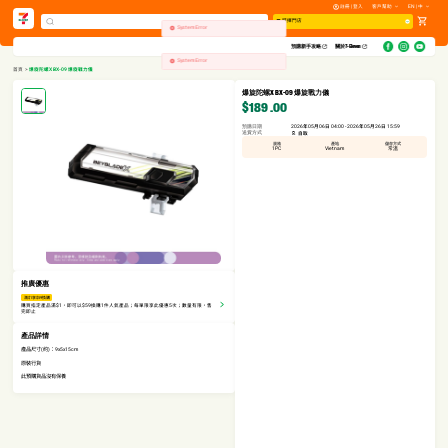
註冊 | 登入
客戶幫助
EN | 中
選擇門店
System Error
預購新手攻略​
關於7-Eleven
System Error
首頁
>
爆旋陀螺X BX-09 爆旋戰力儀
爆旋陀螺X BX-09 爆旋戰力儀
$189
.00
預購日期
2026年05月06日 04:00 - 2026年05月26日 15:59
送貨方式
自取
規格
產地
儲存方式
1PC
Vietnam
常溫
推廣優惠
滿$1享$59換購
購買指定產品滿$1，即可以$59換購1件人氣產品；每單限享此優惠5次；數量有限，售
完即止
產品詳情
產品尺寸(約)：9x5x15cm
原裝行貨
此預購貨品沒有保養