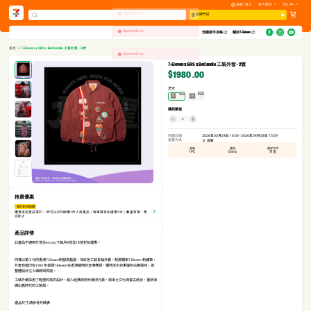
註冊 | 登入
客戶幫助
EN | 中
System Error
選擇門店
System Error
預購新手攻略​
關於7-Eleven
System Error
首頁
>
7-Eleven x GRS x BeCandle 工裝外套 - 2號
7-Eleven x GRS x BeCandle 工裝外套 - 2號
$1980
.00
尺寸
缺貨
缺貨
2
4
購買數量
預購日期
2026年03月24日 16:00 - 2026年04月28日 15:59
送貨方式
自取
規格
產地
儲存方式
1PC
China
常溫
推廣優惠
滿$1享$59換購
購買指定產品滿$1，即可以$59換購1件人氣產品；每單限享此優惠5次；數量有限，售
完即止
產品詳情
此產品不適用於恆生enJoy 卡每月8號及18號折扣優惠。
同樣以第３代的香港7-Eleven制服為藍圖，深紅色工裝長袖外套，配襯獨家7-Eleven 刺繡章，
外套背面印有1981年首間7-Eleven在香港幕時的宣傳標語，獨特洗水效果復刻古著風味，為
整體設計注入細節與質感。
工裝外套採用了輕便的風衣設計，融入經典與現代潮流元素，將本土文化與復古結合，重新演
繹出舊時代的工裝風。
產品尺寸:請參考尺碼表