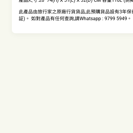
產品尺寸:28" 74(H) X 51(L) X 32(D) CM 容量110L (
此產品由旅行家之原廠行貨貨品,此預購貨品設有3年保
証)。 如對產品有任何查詢,請Whatsapp : 9799 5949。