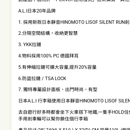
A.L.I日本20年品牌
1. 採用新款日本靜音HINOMOTO LISOF SILENT RUN
2.分隔空間結構，收納更智慧
3. YKK拉鏈
4.物料採用100% PC 德國拜耳
5.有伸縮拉鏈可擴大容量,提升20%容量
6.防盜拉鏈 / TSA LOCK
7. 獨特專屬設計面板、出門時尚、有型
日本A.L.I 行李箱使用日本靜音HINOMOTO LISOF SILE
去自遊行好多時都會坐下火車搭下地鐵,一隻手HOLD住
手用剎車輪可以幫你鎖住個行李箱