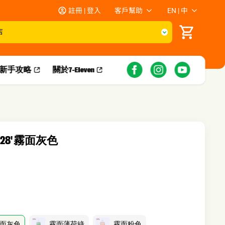
註冊 | 登入
客戶幫助
EN | 中
店
新手攻略​
關於7-Eleven
11-28' 霧面灰色
面灰色
霧面薄荷綠
霧面粉色