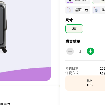
霧面白色
霧
尺寸
28'
購買數量
預購日期
20
送貨方式
規格
1PC
他優惠劵