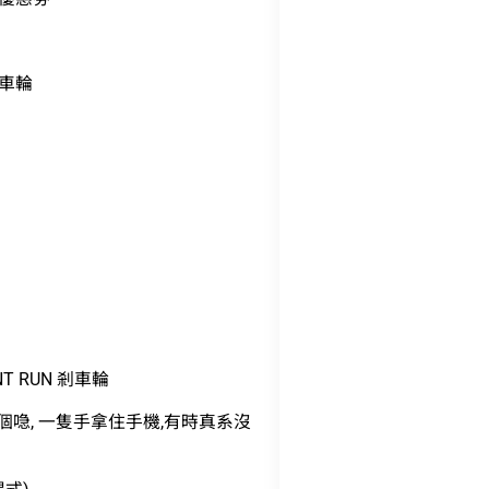
剎車輪
NT RUN 剎車輪
個喼, 一隻手拿住手機,有時真系沒