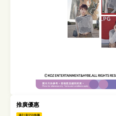
推廣優惠
滿$1享$59換購