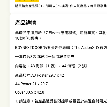
購買指定產品滿$1，即可以$59換購1件人氣產品；每單限享
產品詳情
此產品不適用於「7-Eleven 應用程式」迎新獎賞、其他
18號折扣優惠。
BOYNEXTDOOR 第五張迷你專輯《The Action
一套包含3張海報和一個海報資料夾。
內容物：A3 海報（1 張），A4 海報（2 張）
產品尺寸:A3 Poster 29.7 x 42
A4 Poster 21 x 29.7
Cover 30.5 x 42.8
1. 請注意，若產品遭受強烈撞擊或暴露於高溫直射陽