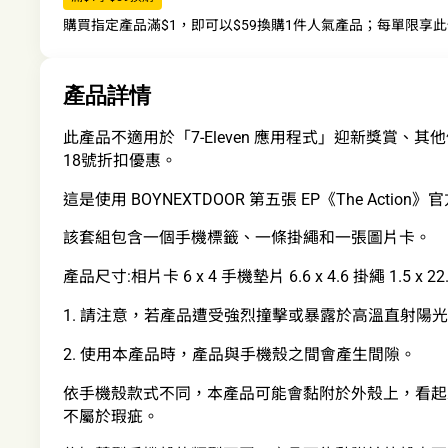
購買指定產品滿$1，即可以$59換購1件人氣產品；每單限享
產品詳情
此產品不適用於「7-Eleven 應用程式」迎新獎賞、其他
18號折扣優惠。
這是使用 BOYNEXTDOOR 第五張 EP《The Acti
該套組包含一個手機標籤、一條掛繩和一張圖片卡。
產品尺寸:相片卡 6 x 4 手機墊片 6.6 x 4.6 掛繩 1.5 x 22
1. 請注意，若產品遭受強烈撞擊或暴露於高溫直射陽
2. 使用本產品時，產品與手機殼之間會產生間隙。
依手機殼款式不同，本產品可能會黏附於外殼上，看起
不屬於瑕疵。