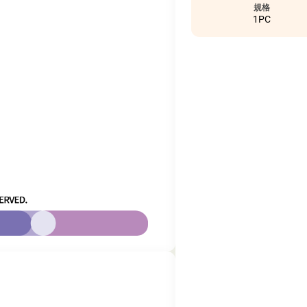
規格
1PC