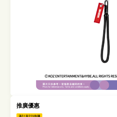
推廣優惠
滿$1享$59換購