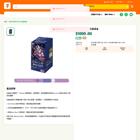
註冊 | 登入
客戶幫助
EN | 中
System Error
選擇門店
System Error
預購新手攻略​
關於7-Eleven
首頁
>
ONE PIECE OP14 日版原盒
System Error
ONE PIECE OP14 日版原盒
$1000
.00
香港
送貨
預購日期
2026年07月31日 16:00 - 2026年08月31日 15:59
送貨方式
送貨
規格
產地
儲存方式
1PC
Japan
常溫
產品詳情
此產品不適用於「7-Eleven 應用程式」迎新獎賞、其他優惠劵及恆生enJoy 卡每月8號及18號
折扣優惠。
此產品將於訂單確認後10個工作天(星期一至星期五，公眾假期除外)內送貨
1. One Piece日版卡牌原盒，適合開盒及密封收藏。
2. 系列具漫畫風格稀有卡、SP卡、平行卡及人氣角色異圖卡等追逐吸引力。
3. 適合One Piece卡牌玩家、開盒玩家及密封盒收藏家。
所有卡盒（Booster Box）均為原廠縮膠密封。外盒狀況可能因正常搬運與存放而有輕微的陳
列磨損。