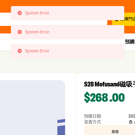
System Error
選擇門
System Error
預購
S28 Mofusand磁吸
$268
.00
預購日期
20
送貨方式
規格