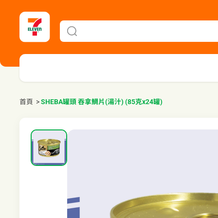
首頁
>
SHEBA罐頭 吞拿鯛片(湯汁) (85克x24罐)