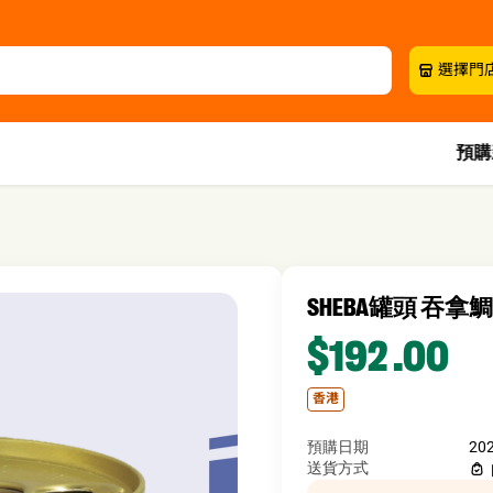
選擇門
預購
SHEBA罐頭 吞拿鯛片
$192
.00
香港
預購日期
20
送貨方式