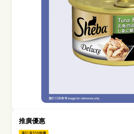
推廣優惠
滿$1享$59換購