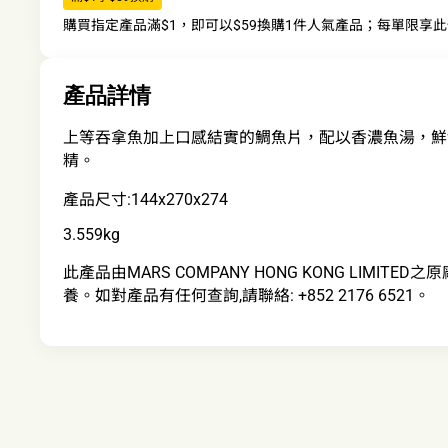
購買指定產品滿$1，即可以$59換購1件人氣產品；每單限享
產品詳情
上等吞拿魚加上口感結實的鯛魚片，配以香濃魚湯，鮮
精。
產品尺寸:144x270x274
3.559kg
此產品由MARS COMPANY HONG KONG LIMIT
養。如對產品有任何查詢,請聯絡: +852 2176 6521。