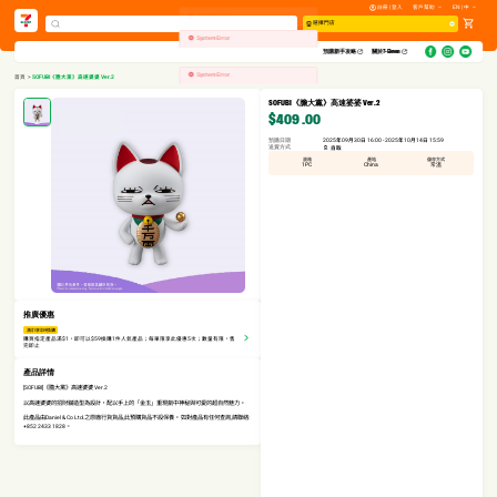
註冊 | 登入
客戶幫助
EN | 中
System Error
選擇門店
System Error
預購新手攻略​
關於7-Eleven
System Error
首頁
>
SOFUBI《膽大黨》高速婆婆 Ver.2
SOFUBI《膽大黨》高速婆婆 Ver.2
$409
.00
預購日期
2025年09月30日 16:00 - 2025年10月14日 15:59
送貨方式
自取
規格
產地
儲存方式
1PC
China
常溫
推廣優惠
滿$1享$59換購
購買指定產品滿$1，即可以$59換購1件人氣產品；每單限享此優惠5次；數量有限，售
完即止
產品詳情
[SOFUBI]《膽大黨》高速婆婆 Ver.2
以高速婆婆的招財貓造型為設計，配以手上的「金玉」重現劇中神秘與可愛的超自然魅力。
此產品由Daniel & Co Ltd.之原廠行貨貨品,此預購貨品不設保養。 如對產品有任何查詢,請聯絡:
+852 2433 1828。