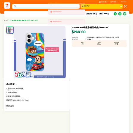
註冊 | 登入
客戶幫助
EN | 中
System Error
選擇門店
System Error
預購新手攻略​
關於7-Eleven
System Error
首頁
>
T14 SHOCHAN磁吸手機殼 - 彩虹 - IP16 Plus
T14 SHOCHAN磁吸手機殼 - 彩虹 - IP16 Plus
$268
.00
預購日期
2024年06月25日 23:00 - 2025年12月31日 15:59
送貨方式
自取
規格
產地
儲存方式
1PC
China
常溫
產品詳情
1. 提供iPhone16系列選擇
2. MagSafe磁吸
3. 高清打印, 香港製造
產品尺寸:164.5 x 82.6 x 13.1 (mm)
條款及細則